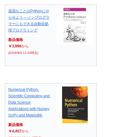
退屈なことはPythonにや
らせよう ―ノンプログラ
マーにもできる自動化処
理プログラミング
新品価格
￥3,996
から
(2019/8/6 11:42時点)
Numerical Python:
Scientific Computing and
Data Science
Applications with Numpy,
SciPy and Matplotlib
新品価格
￥4,457
から