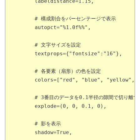
       labeldistance=1.15,

       # 構成割合をパーセンテージで表示

       autopct="%1.0f%%",

       # 文字サイズを設定

       textprops={"fontsize":"16"},

       # 各要素（扇形）の色を設定

       colors=["red", "blue", "yellow", "
       # 3番目のデータを0.1半径の隙間で切り離す

       explode=(0, 0, 0.1, 0),

       # 影を表示

       shadow=True,
