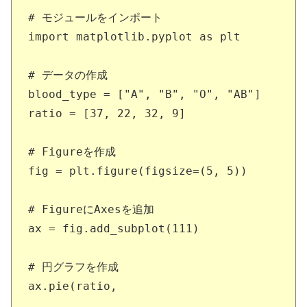
# モジュールをインポート

import matplotlib.pyplot as plt

# データの作成

blood_type = ["A", "B", "O", "AB"]

ratio = [37, 22, 32, 9]

# Figureを作成

fig = plt.figure(figsize=(5, 5))

# FigureにAxesを追加

ax = fig.add_subplot(111)

# 円グラフを作成

ax.pie(ratio,
