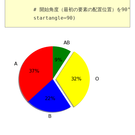
       # 開始角度（最初の要素の配置位置）を90°に
       startangle=90)