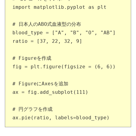
import matplotlib.pyplot as plt

# 日本人のABO式血液型の分布

blood_type = ["A", "B", "O", "AB"]

ratio = [37, 22, 32, 9]

# Figureを作成

fig = plt.figure(figsize = (6, 6))

# FigureにAxesを追加

ax = fig.add_subplot(111)

# 円グラフを作成

ax.pie(ratio, labels=blood_type)