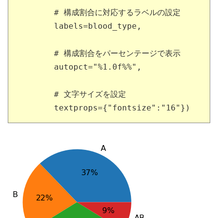
       # 構成割合に対応するラベルの設定

       labels=blood_type,

       # 構成割合をパーセンテージで表示

       autopct="%1.0f%%",

       # 文字サイズを設定

       textprops={"fontsize":"16"})