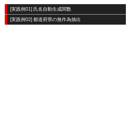
[実践例01] 氏名自動生成関数
[実践例02] 都道府県の無作為抽出