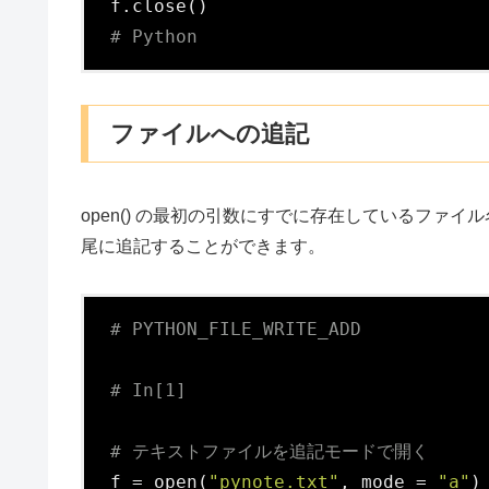
# Python
ファイルへの追記
open() の最初の引数にすでに存在しているファイル名を渡
尾に追記することができます。
# PYTHON_FILE_WRITE_ADD
# In[1]
# テキストファイルを追記モードで開く
f = open(
"pynote.txt"
, mode = 
"a"
)
