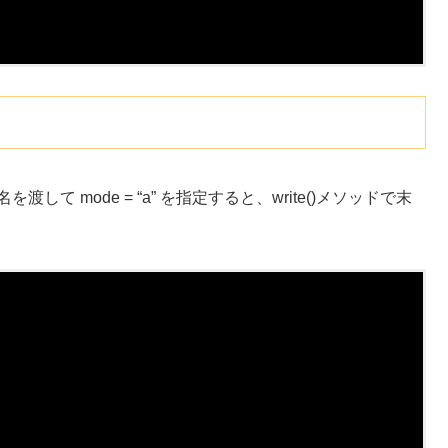
して mode = “a” を指定すると、write()メソッドで末