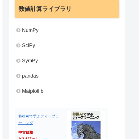
数値計算ライブラリ
NumPy
SciPy
SymPy
pandas
Matplotlib
将棋AIで学ぶディープラ
ーニング
中古価格
￥2,427
から