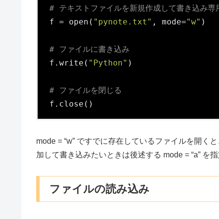
# テキストファイルを新規作成して書き込み専
f = open(
"pynote.txt"
, mode=
"w"
)

# ファイルに書き込み
f.write(
"Python"
)

# ファイルを閉じる
f.close()
mode = “w” ですでに存在しているファイルを
加して書き込みたいときは後述する mode = “a” 
ファイルの読み込み