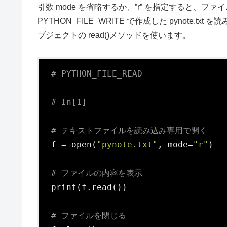
引数 mode を省略するか、”r” を指定すると、
PYTHON_FILE_WRITE で作成した pynote
ブジェクトの read()メソッドを使います。
# PYTHON_FILE_READ
# In[1]
# テキストファイルを読み込み専用で開く
f = open(
"pynote.txt"
, mode=
"r"
)

# ファイルの内容を表示
print(f.read())

# ファイルを閉じる