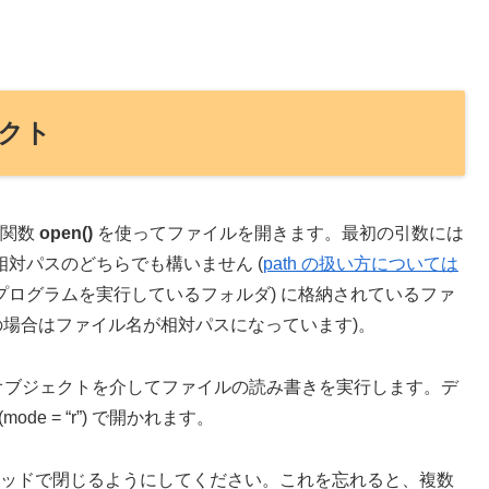
ェクト
み関数
open()
を使ってファイルを開きます。最初の引数には
相対パスのどちらでも構いません (
path の扱い方については
(プログラムを実行しているフォルダ) に格納されているファ
の場合はファイル名が相対パスになっています)。
オブジェクトを介してファイルの読み書きを実行します。デ
e = “r”) で開かれます。
()メソッドで閉じるようにしてください
。これを忘れると、複数