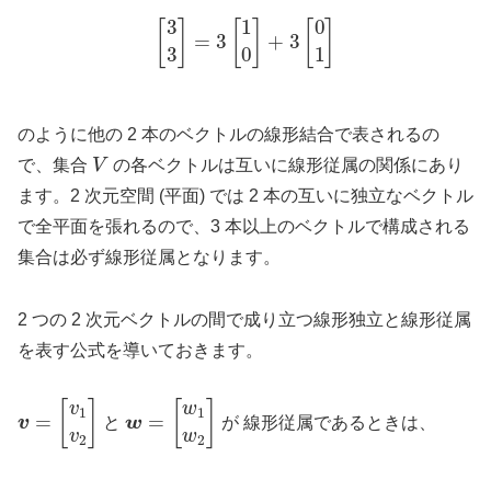
[
3
3
]
=
3
[
1
0
]
+
3
[
0
1
]
のように他の 2 本のベクトルの線形結合で表されるの
V
で、集合
の各ベクトルは互いに線形従属の関係にあり
ます。2 次元空間 (平面) では 2 本の互いに独立なベクトル
で全平面を張れるので、3 本以上のベクトルで構成される
集合は必ず線形従属となります。
2 つの 2 次元ベクトルの間で成り立つ線形独立と線形従属
を表す公式を導いておきます。
v
=
[
v
1
v
2
]
w
[
w
=
1
w
2
]
と
が 線形従属であるときは、