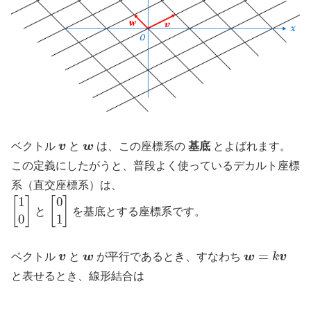
v
w
ベクトル
と
は、この座標系の
基底
とよばれます。
この定義にしたがうと、普段よく使っているデカルト座標
系（直交座標系）は、
[
1
0
]
[
0
1
]
と
を基底とする座標系です。
v
w
w
=
k
v
ベクトル
と
が平行であるとき、すなわち
と表せるとき、線形結合は