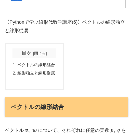
【Pythonで学ぶ線形代数学講座(6)】ベクトルの線形独立
と線形従属
目次
ベクトルの線形結合
線形独立と線形従属
ベクトルの線形結合
v
,
w
p
,
q
ベクトル
について、それぞれに任意の実数
を