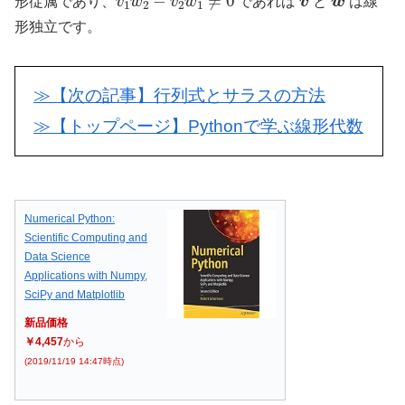
形従属であり、
であれば
と
は線
形独立です。
≫【次の記事】行列式とサラスの方法
≫【トップページ】Pythonで学ぶ線形代数
Numerical Python:
Scientific Computing and
Data Science
Applications with Numpy,
SciPy and Matplotlib
新品価格
￥4,457
から
(2019/11/19 14:47時点)