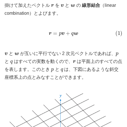
r
v
w
掛けて加えたベクトル
を
と
の
線形結合
（linear
combination）とよびます。
(1)
r
=
p
v
+
q
w
v
w
p
と
が互いに平行でない 2 次元ベクトルであれば、
q
r
と
はすべての実数を動くので、
は平面上のすべての点
p
q
を表します。このとき
と
は、下図にあるような斜交
座標系上の点とみなすことができます。