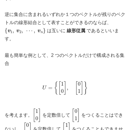
逆に集合に含まれるいずれか１つのベクトルが残りのベク
トルの線形結合として表すことができるのならば、
{
v
1
,
v
2
,
⋯
,
v
n
}
は互いに
線形従属
であるといいま
す。
最も簡単な例として、2 つのベクトルだけで構成される集
合
U
=
{
[
1
0
]
,
[
0
1
]
}
[
1
0
]
[
0
1
]
を考えます。
を定数倍して
をつくることはでき
[
0
1
]
[
1
0
]
ないし、
を定数倍して
をつくることもできませ