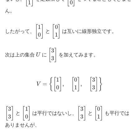
ん。
[
1
0
]
[
0
1
]
したがって、
と
は互いに線形独立です。
U
[
3
3
]
次は上の集合
に
を加えてみます。
V
=
{
[
1
0
]
,
[
0
1
]
,
[
3
3
]
}
[
3
3
]
[
1
0
]
[
3
3
]
[
0
1
]
と
は平行ではないし、
と
も平行では
ありませんが、