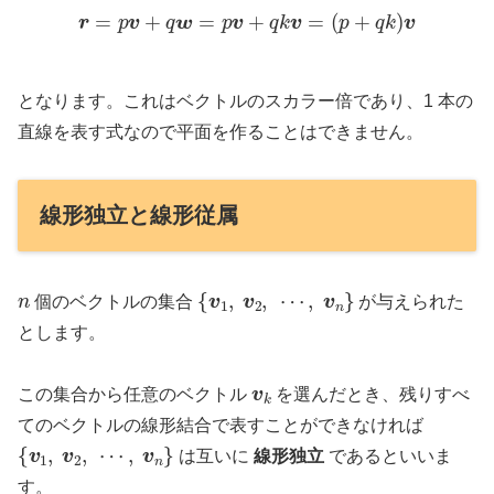
r
=
p
v
+
q
w
=
p
v
+
q
k
v
=
(
p
+
q
k
)
v
となります。これはベクトルのスカラー倍であり、1 本の
直線を表す式なので平面を作ることはできません。
線形独立と線形従属
n
{
v
1
,
v
2
,
⋯
,
v
n
}
個のベクトルの集合
が与えられた
とします。
v
k
この集合から任意のベクトル
を選んだとき、残りすべ
てのベクトルの線形結合で表すことができなければ
{
v
1
,
v
2
,
⋯
,
v
n
}
は互いに
線形独立
であるといいま
す。