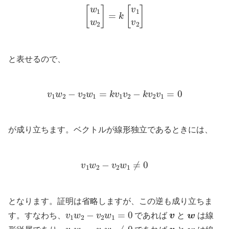
[
w
1
w
2
]
=
k
[
v
1
v
2
]
と表せるので、
v
1
w
2
−
v
2
w
1
=
k
v
1
v
2
−
k
v
2
v
1
=
0
が成り立ちます。ベクトルが線形独立であるときには、
v
1
w
2
−
v
2
w
1
≠
0
となります。証明は省略しますが、この逆も成り立ちま
v
1
w
2
−
v
2
w
1
=
0
v
w
す。すなわち、
であれば
と
は線
v
1
w
2
−
v
2
w
1
≠
0
v
w