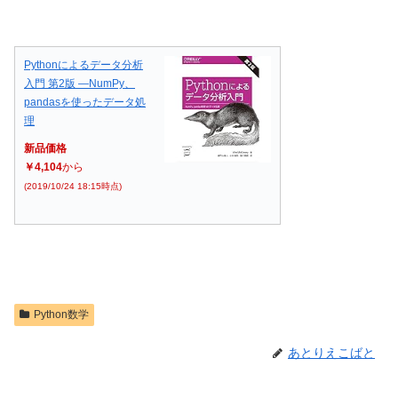
Pythonによるデータ分析
入門 第2版 ―NumPy、
pandasを使ったデータ処
理
新品価格
￥4,104
から
(2019/10/24 18:15時点)
Python数学
あとりえこばと